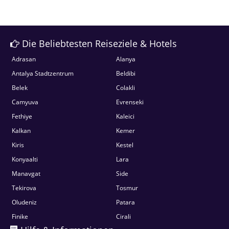
Die Beliebtesten Reiseziele & Hotels
Adrasan
Alanya
Antalya Stadtzentrum
Beldibi
Belek
Colakli
Camyuva
Evrenseki
Fethiye
Kaleici
Kalkan
Kemer
Kiris
Kestel
Konyaalti
Lara
Manavgat
Side
Tekirova
Tosmur
Oludeniz
Patara
Finike
Cirali