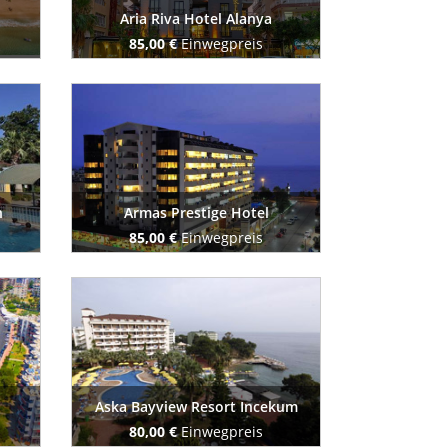
Aria Riva Hotel Alanya
85,00 €
Einwegpreis
Buchen Sie jetzt
h
Armas Prestige Hotel
85,00 €
Einwegpreis
Buchen Sie jetzt
Aska Bayview Resort Incekum
80,00 €
Einwegpreis