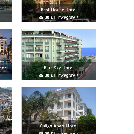
Best House Hotel
85,00 €
Einwegpreis
Buchen Sie jetzt
sort
Blue Sky Hotel
85,00 €
Einwegpreis
Buchen Sie jetzt
Caligo Apart Hotel
85,00 €
Einwegpreis