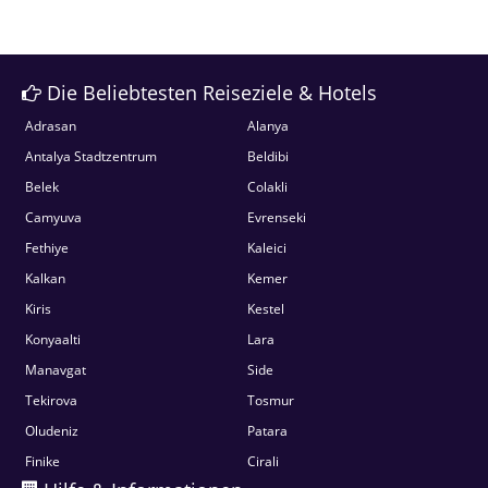
Die Beliebtesten Reiseziele & Hotels
Adrasan
Alanya
Antalya Stadtzentrum
Beldibi
Belek
Colakli
Camyuva
Evrenseki
Fethiye
Kaleici
Kalkan
Kemer
Kiris
Kestel
Konyaalti
Lara
Manavgat
Side
Tekirova
Tosmur
Oludeniz
Patara
Finike
Cirali