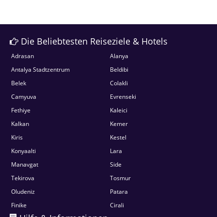
Die Beliebtesten Reiseziele & Hotels
Adrasan
Alanya
Antalya Stadtzentrum
Beldibi
Belek
Colakli
Camyuva
Evrenseki
Fethiye
Kaleici
Kalkan
Kemer
Kiris
Kestel
Konyaalti
Lara
Manavgat
Side
Tekirova
Tosmur
Oludeniz
Patara
Finike
Cirali